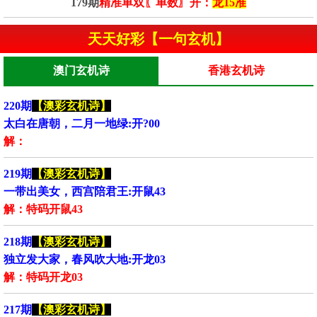
179期
精准单双〖单数〗开：
龙15准
天天好彩【一句玄机】
澳门玄机诗
香港玄机诗
220期
【澳彩玄机诗】
太白在唐朝，二月一地绿:开?00
解：
219期
【澳彩玄机诗】
一带出美女，西宫陪君王:开鼠43
解：特码开鼠43
218期
【澳彩玄机诗】
独立发大家，春风吹大地:开龙03
解：特码开龙03
217期
【澳彩玄机诗】