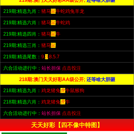
219期:澳门天天好彩AA级公开;
还等啥大胆砸
219期:精选九肖：
猪马
鼠
牛蛇鸡兔羊龙
219期:精选六肖：
猪马
鼠
牛蛇鸡
219期:精选四肖：
猪马
鼠
牛
219期:精选三肖：
猪马
鼠
219期:精选尾数：
9.
3
.8.5.7
六合活动进行中：
站长担保
点击投注
218期:澳门天天好彩AA级公开;
还等啥大胆砸
218期:精选九肖：
鸡龙猪兔
虎
牛鼠猴狗
218期:精选六肖：
鸡龙猪兔
虎
牛
六合活动进行中：
站长担保
点击投注
天天好彩【四不像中特图】