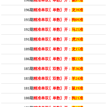
198期
精准单双〖单数〗开：
鼠07准
196期
精准单双〖单数〗开：
龙39准
193期
精准单双〖单数〗开：
狗09准
192期
精准单双〖单数〗开：
马25准
191期
精准单双〖单数〗开：
虎29准
189期
精准单双〖单数〗开：
龙15准
186期
精准单双〖单数〗开：
猴23准
185期
精准单双〖双数〗开：
羊36准
183期
精准单双〖双数〗开：
羊24准
181期
精准单双〖单数〗开：
鼠19准
180期
精准单双〖单数〗开：
狗21准