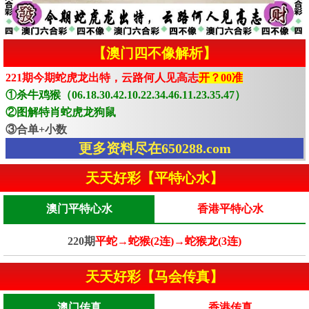
【澳门四不像解析】
221期今期蛇虎龙出特，云路何人见高志
开？00准
①杀牛鸡猴（06.18.30.42.10.22.34.46.11.23.35.47）
②图解特肖蛇虎龙狗鼠
③合单+小数
更多资料尽在650288.com
天天好彩【平特心水】
澳门平特心水
香港平特心水
220期
平蛇→蛇猴(2连)→蛇猴龙(3连)
天天好彩【马会传真】
澳门传真
香港传真