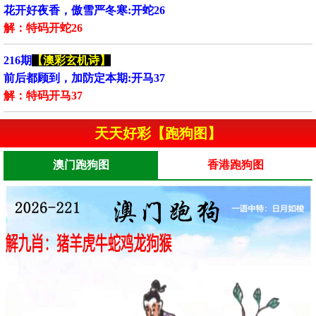
花开好夜香，傲雪严冬寒:开蛇26
解：特码开蛇26
216期
【澳彩玄机诗】
前后都顾到，加防定本期:开马37
解：特码开马37
天天好彩【跑狗图】
澳门跑狗图
香港跑狗图