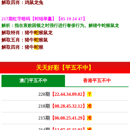
解取四肖：鸡鼠龙兔
217期红字暗码【时绌举赢】【05 19 24 47】
解析：‌‌指在衰败困顿之时强行进行奢侈行为。解猪牛蛇猴鼠龙‌‌‌‌‌‌‌
解取特肖：猪牛
蛇
猴鼠龙
解取五肖：猪牛
蛇
猴鼠
解取四肖：猪牛
蛇
猴
天天好彩【平五不中】
澳门平五不中
香港平五不中
220期
【22.44.34.09.02】
？
218期
【08.28.45.32.12】
准
215期
【06.08.25.41.29】
准
214期
【12.07.45.15.01】
准