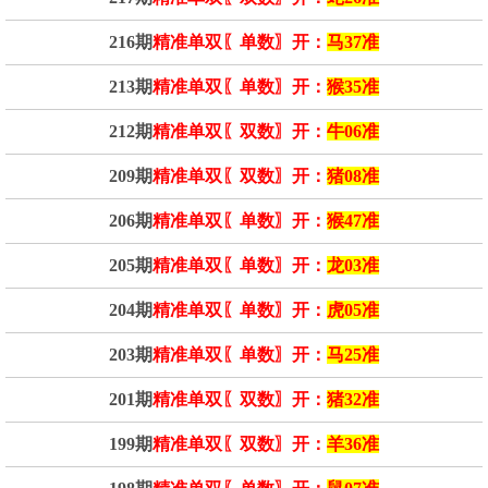
216期
精准单双〖单数〗开：
马37准
213期
精准单双〖单数〗开：
猴35准
212期
精准单双〖双数〗开：
牛06准
209期
精准单双〖双数〗开：
猪08准
206期
精准单双〖单数〗开：
猴47准
205期
精准单双〖单数〗开：
龙03准
204期
精准单双〖单数〗开：
虎05准
203期
精准单双〖单数〗开：
马25准
201期
精准单双〖双数〗开：
猪32准
199期
精准单双〖双数〗开：
羊36准