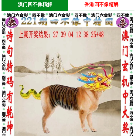
澳门四不像精解
香港四不像精解